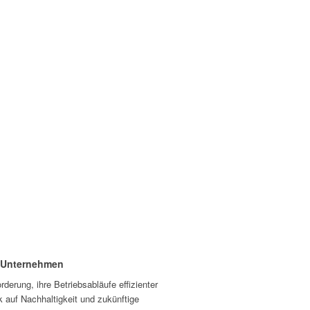
e Unternehmen
e­rung, ihre Betriebs­ab­läufe effi­zi­enter
auf Nach­hal­tig­keit und zukünf­tige