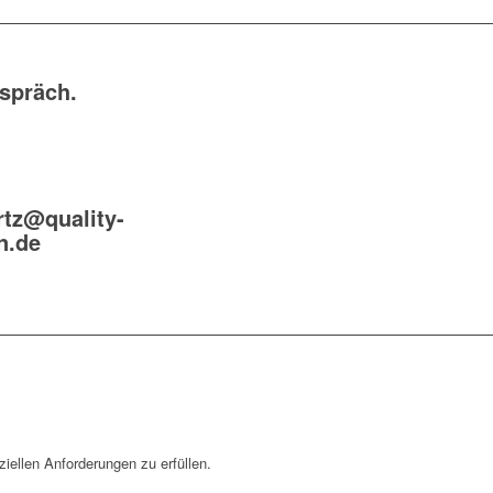
espräch.
rtz@quality-
n.de
­ellen Anfor­de­rungen zu erfüllen.