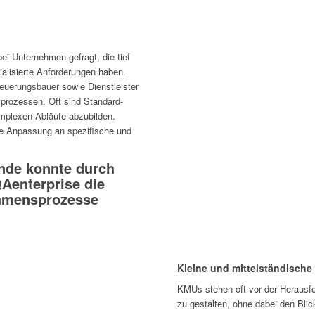
i Unter­nehmen gefragt, die tief
a­li­sierte Anfor­de­rungen haben.
eue­rungs­bauer sowie Dienst­leister
s­pro­zessen. Oft sind Stan­dard-
mplexen Abläufe abzu­bilden.
elle Anpas­sung an spezi­fi­sche und
unde konnte durch
QAenterprise die
ehmensprozesse
Kleine und mittelständisch
KMUs stehen oft vor der Heraus­for­d
zu gestalten, ohne dabei den Blick 