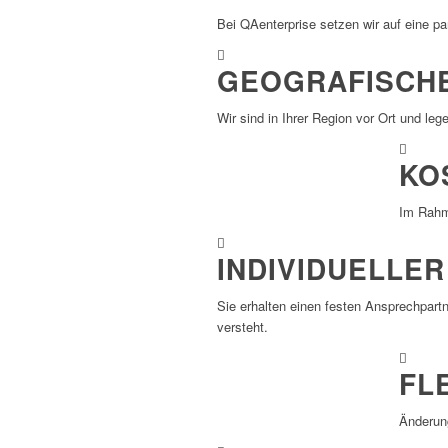
Bei QAen­ter­prise setzen wir auf eine par
GEOGRAFISCH
Wir sind in Ihrer Region vor Ort und leg
KO
Im Rahme
INDIVIDUELLE
Sie erhalten einen festen Ansprech­partn
versteht.
FL
Ände­run