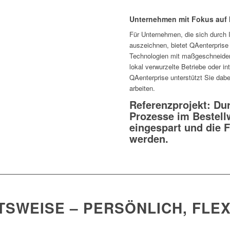
Unternehmen mit Fokus auf 
Für Unter­nehmen, die sich durch Inn
auszeichnen, bietet QAen­ter­pris
Tech­no­lo­gien mit maßge­schnei­
lokal verwur­zelte Betriebe oder in
QAen­ter­prise unter­stützt Sie dabe
arbeiten.
Referenzprojekt: Du
Prozesse im Bestell
eingespart und die F
werden.
TSWEISE – PERSÖNLICH, FLEX