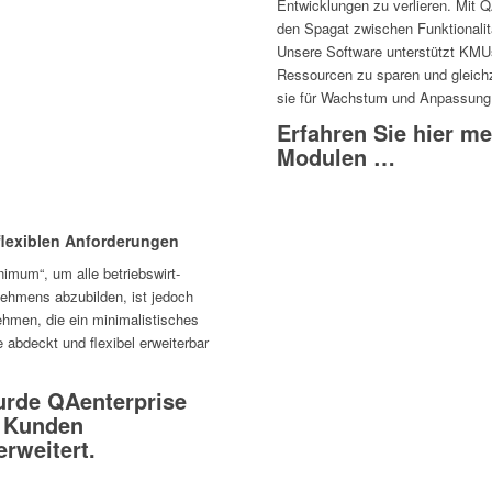
Entwick­lungen zu verlieren. Mit QA
den Spagat zwischen Funk­tio­na­lität
Unsere Soft­ware unter­stützt KMUs
Ressourcen zu sparen und gleich­zei
sie für Wachstum und Anpas­sung 
Erfahren Sie hier m
Modulen …
lexiblen Anforderungen
nimum“, um alle betriebs­wirt­
neh­mens abzu­bilden, ist jedoch
ehmen, die ein mini­ma­lis­ti­sches
abdeckt und flexibel erwei­terbar
urde QAenterprise
n Kunden
rweitert.