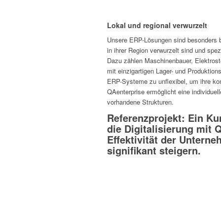
Lokal und regional verwurzelt
Unsere ERP-Lösungen sind beson­ders be
in ihrer Region verwur­zelt sind und spezi
Dazu zählen Maschi­nen­bauer, Elek­tro­st
mit einzig­ar­tigen Lager- und Produk­ti­on
ERP-Systeme zu unfle­xibel, um ihre ko
QAen­ter­prise ermög­licht eine indi­vi­du­
vorhan­dene Strukturen.
Referenzprojekt: Ein K
die Digitalisierung mit 
Effektivität der Untern
signifikant steigern.