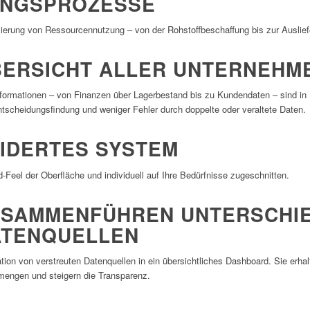
NGSPROZESSE
mie­rung von Ressour­cen­nut­zung – von der Rohstoff­be­schaf­fung bis zur Auslie
BERSICHT ALLER UNTERNEHM
nfor­ma­tionen – von Finanzen über Lager­be­stand bis zu Kunden­daten – sind in
ntschei­dungs­fin­dung und weniger Fehler durch doppelte oder veral­tete Daten.
DERTES SYSTEM
-Feel der Ober­fläche und indi­vi­duell auf Ihre Bedürf­nisse zugeschnitten.
USAMMENFÜHREN UNTERSCHIE
ATENQUELLEN
ra­tion von verstreuten Daten­quellen in ein über­sicht­li­ches Dash­board. Sie er
mengen und stei­gern die Transparenz.