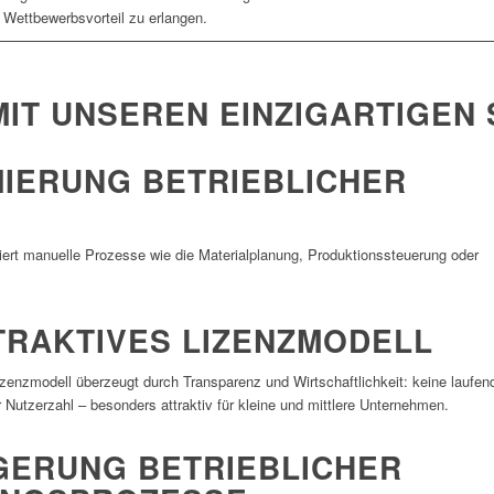
 Wettbewerbsvorteil zu erlangen.
MIT UNSEREN EINZIGARTIGEN
IERUNG BETRIEBLICHER
siert manu­elle Prozesse wie die Mate­ri­al­pla­nung, Produk­ti­ons­steue­rung oder
TRAKTIVES LIZENZMODELL
zenz­mo­dell über­zeugt durch Trans­pa­renz und Wirt­schaft­lich­keit: keine lauf
 Nutzer­zahl – beson­ders attraktiv für kleine und mitt­lere Unternehmen.
IGERUNG BETRIEBLICHER