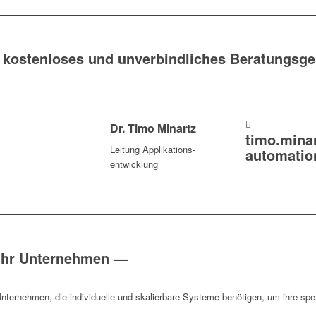
hr kostenloses und unverbindliches Beratungsg
Dr. Timo Minartz
timo.mina
Leitung Appli­ka­ti­ons­
automatio
ent­wick­lung
r ihr Unternehmen —
­nehmen, die indi­vi­du­elle und skalier­bare Systeme benö­tigen, um ihre spezi