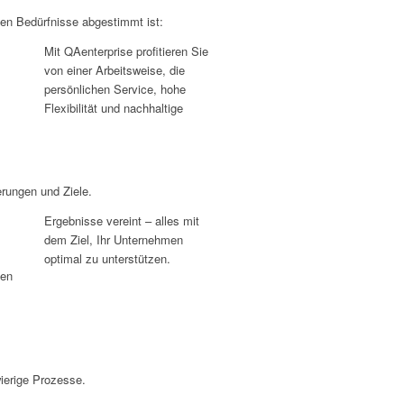
llen Bedürf­nisse abge­stimmt ist:
Mit QAen­ter­prise profi­tieren Sie
von einer Arbeits­weise, die
persön­li­chen Service, hohe
Flexi­bi­lität und nach­hal­tige
­rungen und Ziele.
Ergeb­nisse vereint – alles mit
dem Ziel, Ihr Unter­nehmen
optimal zu unterstützen.
gen
ie­rige Prozesse.