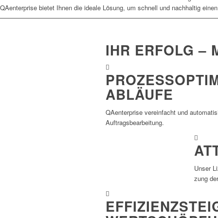
QAenterprise bietet Ihnen die ideale Lösung, um schnell und nachhaltig einen
IHR ERFOLG – 
PROZESSOPTIM
ABLÄUFE
QAen­ter­prise verein­facht und auto­ma­ti­
Auftragsbearbeitung.
AT
Unser Li
zung der
EFFIZIENZSTE