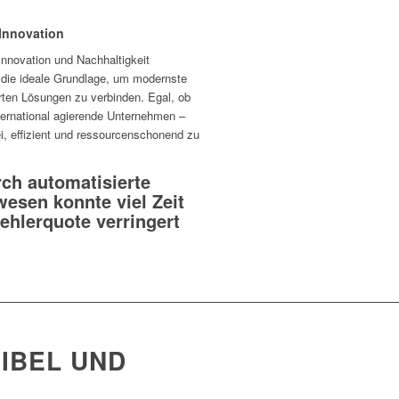
Innovation
o­va­tion und Nach­hal­tig­keit
e die ideale Grund­lage, um modernste
derten Lösungen zu verbinden. Egal, ob
ter­na­tional agie­rende Unter­nehmen –
i, effi­zient und ressour­cen­scho­nend zu
rch automatisierte
wesen konnte viel Zeit
ehlerquote verringert
IBEL UND