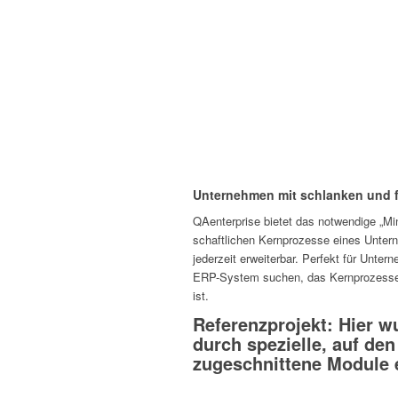
Unternehmen mit schlanken und f
QAen­ter­prise bietet das notwen­dige „Mi
schaft­li­chen Kern­pro­zesse eines Unter­
jeder­zeit erwei­terbar. Perfekt für Unter­n
ERP-System suchen, das Kern­pro­zesse 
ist.
Referenzprojekt: Hier w
durch spezielle, auf de
zugeschnittene Module e