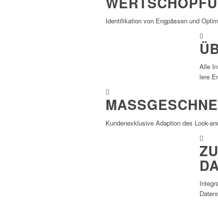
WERTSCHÖPFU
Iden­ti­fi­ka­tion von Engpässen und Opti­
Ü
Alle I
lere E
MASSGESCHNEI
Kunden­ex­klu­sive Adap­tion des Look-and
Z
D
Inte­g
Daten­