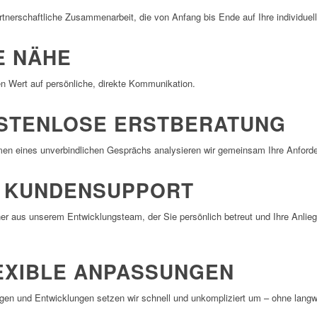
t­ner­schaft­liche Zusam­men­ar­beit, die von Anfang bis Ende auf Ihre indi­vi­du­e
E NÄHE
en Wert auf persön­liche, direkte Kommunikation.
STENLOSE ERSTBERATUNG
n eines unver­bind­li­chen Gesprächs analy­sieren wir gemeinsam Ihre Anfor­de
R KUNDENSUPPORT
er aus unserem Entwick­lungs­team, der Sie persön­lich betreut und Ihre Anlie
EXIBLE ANPASSUNGEN
gen und Entwick­lungen setzen wir schnell und unkom­pli­ziert um – ohne lang­w