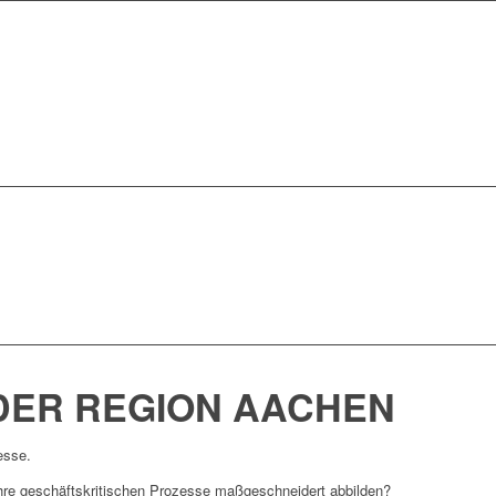
DER REGION ­AACHEN
esse.
Ihre geschäftskritischen Prozesse maßgeschneidert abbilden?